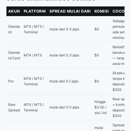
AKUN
PLATFORM
SPREAD MULAI DARI
KOMISI
COCOK 
Sebagian b
Standa
MT4 / MT5 /
pemula — t
mulai dari 0.3 pips
$0
rd
Terminal
ada setora
minimum
Berlatih de
Standa
berukuran 
MT4 / MT5
mulai dari 0.3 pips
$0
rd Cent
— tanpa se
awal mini
Eksekusi in
MT4 / MT5 /
tanpa komi
Pro
mulai dari 0.1 pips
$0
Terminal
deposit mi
$200
Raw spread
hingga
Raw
MT4 / MT5 /
+ komisi r
mulai dari 0.0 pips
$3.50 /
Spread
Terminal
deposit mi
sisi / lot
$200
Spread 0.0
mulai
pada instr