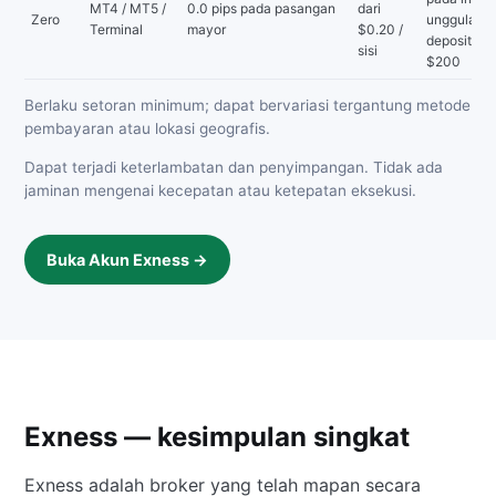
MT4 / MT5 /
0.0 pips pada pasangan
dari
Zero
unggulan 
Terminal
mayor
$0.20 /
deposit mi
sisi
$200
Berlaku setoran minimum; dapat bervariasi tergantung metode
pembayaran atau lokasi geografis.
Dapat terjadi keterlambatan dan penyimpangan. Tidak ada
jaminan mengenai kecepatan atau ketepatan eksekusi.
Buka Akun Exness →
Exness — kesimpulan singkat
Exness adalah broker yang telah mapan secara